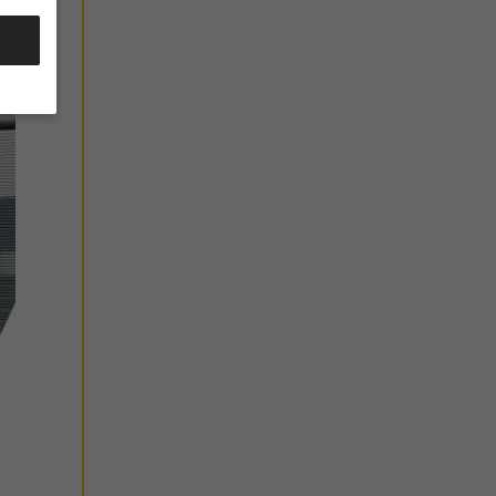
inige
 Ihre
e oder
dung
en
tionen
Zurück
d