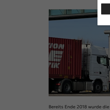
Wir v
von i
Erfah
werde
Anzei
Ihrer
Hier 
Ihre 
anzei
Al
Nu
Daten
Bereits Ende 2018 wurde die
Esse