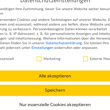
Datenschutzeinstellungen
t, welches den reibungslosen Ablauf im Hafengeländ
eele über jeder Einfahrtspur kommunizieren
enötigen Ihre Zustimmung, bevor Sie unsere Website weiter besu
en.
n, wie Fahrzeugart, Verkehrsregeln, Informationen
erwenden Cookies und andere Technologien auf unserer Website. E
 die Spur geöffnet ist oder nicht.
hnen sind essenziell, während andere uns helfen, diese Website und
rung zu verbessern.
Personenbezogene Daten können verarbeitet
b-Interface, das sogenannte „Traffic-Management-
n (z. B. IP-Adressen), z. B. für personalisierte Anzeigen und Inhalt
n Mitarbeitern des Hafens bedient und ermöglicht
gen- und Inhaltsmessung.
Weitere Informationen über die Verwen
 Daten finden Sie in unserer
Datenschutzerklärung
.
Sie können Ihre
lgerichtete und situationsabhängige Kommunikation
hl jederzeit unter
Einstellungen
widerrufen oder anpassen.
er Fahrzeuge, die in den Hafen einfahren möchten.
schutzeinstellungen
rsflüsse, organisiert Spurführungen und liefert
ssenziell
Marketing
Externe Me
chtzeit – mit Fokus auf Benutzerfreundlichkeit,
Alle akzeptieren
ie integrierte „Emergency-Funktion“. Mit ihr lässt
 Notfall evakuieren, werden Einsatzfahrzeuge geleit
Speichern
e Fahrzeuge gesperrt. All das ist in Echzeit über
 ein wichtiger Beitrag zur Absicherung der kritisch
Nur essenzielle Cookies akzeptieren