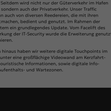
 Seitdem wird nicht nur der Güterverkehr im Hafen
nzielle Cookies ermöglichen grundlegende Funktionen und sind für die einwand
sondern auch der Privatverkehr. Unser Traffic
tion der Website erforderlich.
auch von diversen Reedereien, die mit ihren
Cookie-Informationen anzeigen
stmachen, bedient und genutzt. Im Rahmen der
keting (1)
stem ein grundlegendes Update. Vom Facelift des
ärkung der IT-Security wurde die Erweiterung genutz
eting-Cookies werden von Drittanbietern oder Publishern verwendet, um
ieren.
onalisierte Werbung anzuzeigen. Sie tun dies, indem sie Besucher über Websit
eg verfolgen.
 hinaus haben wir weitere digitale Touchpoints im
Cookie-Informationen anzeigen
nter eine großflächige Videowand am Kerzfahrt-
erne Medien (7)
ouristische Informationen, sowie digitale Info-
 Aufenthalts- und Wartezonen.
lte von Videoplattformen und Social-Media-Plattformen werden standardmäß
kiert. Wenn Cookies von externen Medien akzeptiert werden, bedarf der Zugrif
 Inhalte keiner manuellen Einwilligung mehr.
Cookie-Informationen anzeigen
Datenschutzerklärung
Imp