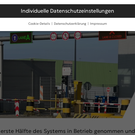
Individuelle Datenschutzeinstellungen
Cookie-Details
Datenschutzerklärung
Impressum
Datenschutzeinstellungen
erwenden Cookies und andere Technologien auf unserer Website. E
hnen sind essenziell, während andere uns helfen, diese Website und
rung zu verbessern.
Personenbezogene Daten können verarbeitet
n (z. B. IP-Adressen), z. B. für personalisierte Anzeigen und Inhalt
gen- und Inhaltsmessung.
Weitere Informationen über die Verwen
 Daten finden Sie in unserer
Datenschutzerklärung
.
finden Sie eine Übersicht über alle verwendeten Cookies. Sie könn
Einwilligung zu ganzen Kategorien geben oder sich weitere Informa
gen lassen und so nur bestimmte Cookies auswählen.
le akzeptieren
Speichern
r essenzielle Cookies akzeptieren
schutzeinstellungen
 erste Hälfte des Systems in Betrieb genommen un
nziell (1)