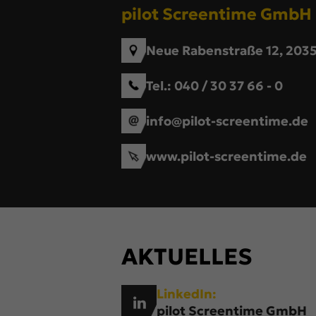
pilot Screentime GmbH
Neue Rabenstraße 12, 20
Tel.:
040 / 30 37 66 - 0
info@pilot-screentime.de
www.pilot-screentime.de
AKTUELLES
LinkedIn:
pilot Screentime GmbH