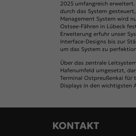
2025 umfangreich erweitert.
Esse
durch das System gesteuert, 
Funk
Management System wird nun 
Ostsee-Fähren in Lübeck fe
Mar
Erweiterung erfuhr unser Sy
Interface-Designs bis zur St
Mark
um das System zu perfektion
pers
hinw
Über das zentrale Leitsystem
Hafenumfeld umgesetzt, daru
Ext
Terminal Ostpreußenkai für t
Displays in den wichtigsten
Inha
bloc
diese
KONTAKT