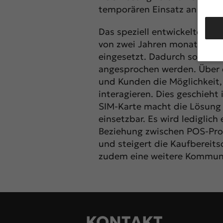
temporären Einsatz an vers
Das speziell entwickelte int
von zwei Jahren monatlich 
eingesetzt. Dadurch soll ein
angesprochen werden. Über 
Wir v
und Kunden die Möglichkeit
von i
interagieren. Dies geschieht
Erfah
SIM-Karte macht die Lösung 
werde
Anzei
einsetzbar. Es wird lediglich
Ihrer
Beziehung zwischen POS-Pro
Hier 
und steigert die Kaufbereit
Ihre 
anzei
zudem eine weitere Kommuni
Al
Nu
KONTAKT
Daten