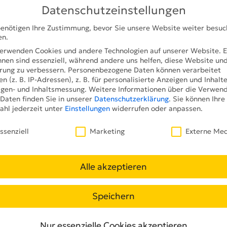
Datenschutzeinstellungen
enötigen Ihre Zustimmung, bevor Sie unsere Website weiter besu
en.
erwenden Cookies und andere Technologien auf unserer Website. E
hnen sind essenziell, während andere uns helfen, diese Website und
rung zu verbessern.
Personenbezogene Daten können verarbeitet
n (z. B. IP-Adressen), z. B. für personalisierte Anzeigen und Inhalt
gen- und Inhaltsmessung.
Weitere Informationen über die Verwen
 Daten finden Sie in unserer
Datenschutzerklärung
.
Sie können Ihre
hl jederzeit unter
Einstellungen
widerrufen oder anpassen.
schutzeinstellungen
PLUG&PLAY-WARENREGAL
ssenziell
Marketing
Externe Me
EEN FÜR SUPERMÄRKTE FÜ
Alle akzeptieren
DEN BORCO
Speichern
nführung des kanadischen Whiskeys J.P. Wiser’s,
arken-Import, galt es eine interaktive und digital
Die POS-Promotion-Maßnahme sollte für den
Nur essenzielle Cookies akzeptieren