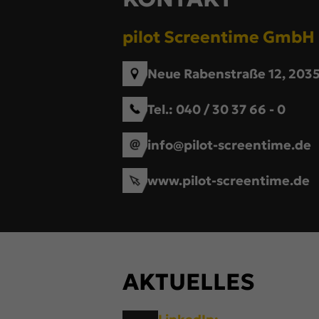
Esse
Esse
pilot Screentime GmbH
Funk
Neue Rabenstraße 12, 20
Mar
Tel.:
040 / 30 37 66 - 0
Mark
pers
hinw
info@pilot-screentime.de
www.pilot-screentime.de
Ext
Inha
bloc
diese
AKTUELLES