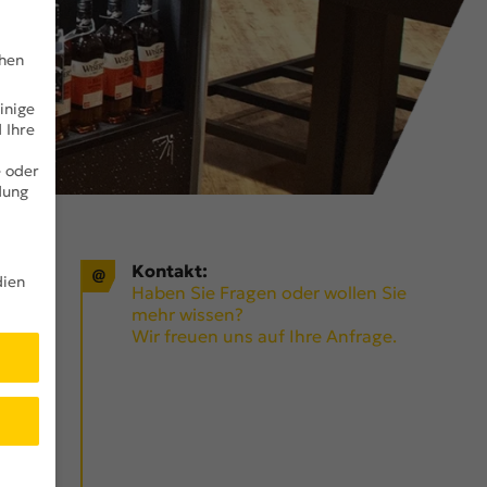
chen
inige
 Ihre
e oder
dung
Kontakt:
dien
Haben Sie Fragen oder wollen Sie
R
mehr wissen?
Wir freuen uns auf Ihre Anfrage.
e