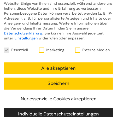
bis hin zur finalen Installation und Inbetriebnahme
Website. Einige von ihnen sind essenziell, während andere uns
helfen, diese Website und Ihre Erfahrung zu verbessern.
– zeichnet das pilot Screentime Team
Personenbezogene Daten können verarbeitet werden (z. B. IP-
verantwortlich. Betrieb, Wartung sowie das
Adressen), z. B. für personalisierte Anzeigen und Inhalte oder
AdManagement des Systems liegen ebenso bei
Anzeigen- und Inhaltsmessung.
Weitere Informationen über
pilot Screentime.
die Verwendung Ihrer Daten finden Sie in unserer
Datenschutzerklärung
.
Sie können Ihre Auswahl jederzeit
HERTZ & SELCK
unter
Einstellungen
widerrufen oder anpassen.
Datenschutzeinstellungen
VIELSEITIGE
Essenziell
Marketing
Externe Medien
MEDIENPRODUKTION
INKLUSIVE IMAGEFILM, SOCIAL
Alle akzeptieren
MEDIA CONTENT UND
Speichern
MESSEGESTALTUNG FÜR
HERTZ&SELCK
Nur essenzielle Cookies akzeptieren
Individuelle Datenschutzeinstellungen